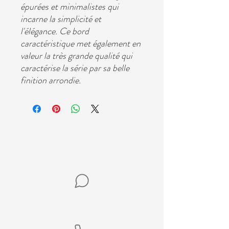
épurées et minimalistes qui
incarne la simplicité et
l'élégance. Ce bord
caractéristique met également en
valeur la très grande qualité qui
caractérise la série par sa belle
finition arrondie.
Nos experts en planification de voyages
créeront votre escapade de rêve en
10
minutes ou moins.
Par texto